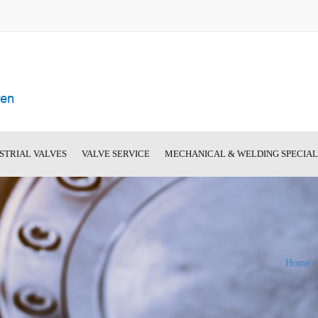
STRIAL VALVES
VALVE SERVICE
MECHANICAL & WELDING SPECIA
hut-Off Valves
BANTAM Spare Parts
Machine List
el Gate Valves
On-Location Valve Repair
Image Gallery
nstruction: Steel
und-Oval-Body Gate
Home
 Valves