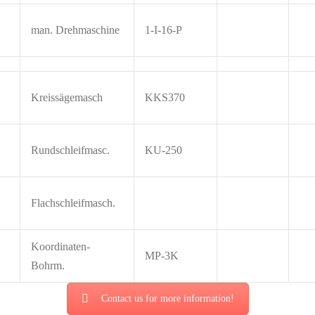
man. Drehmaschine
1-I-16-P
Kreissägemasch
KKS370
Rundschleifmasc.
KU-250
Flachschleifmasch.
Koordinaten-
MP-3K
Bohrm.
Contact us for more information!