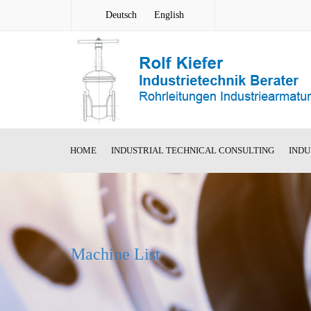
Deutsch
English
HOME
INDUSTRIAL TECHNICAL CONSULTING
INDU
Segment S
Welded Ste
AMR new co
Machine List
Welded Ro
Valve
Cast Steel