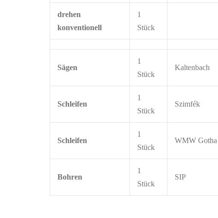
drehen
1
konventionell
Stück
1
Sägen
Kaltenbach
Stück
1
Schleifen
Szimfék
Stück
1
Schleifen
WMW Gotha
Stück
1
Bohren
SIP
Stück