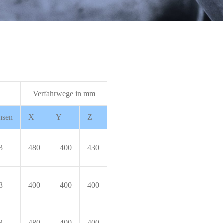
Verfahrwege in mm
hsen
X
Y
Z
3
480
400
430
3
400
400
400
3
480
400
400