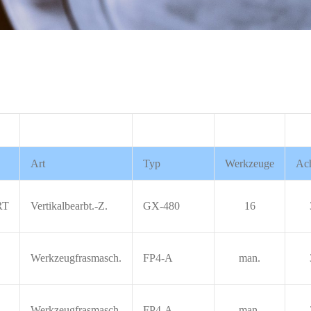
Art
Typ
Werkzeuge
Ac
RT
Vertikalbearbt.-Z.
GX-480
16
Werkzeugfrasmasch.
FP4-A
man.
Werkzeugfrasmasch.
FP4-A
man.